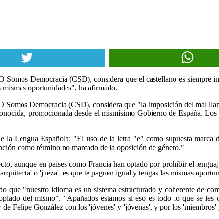
 Somos Democracia (CSD), considera que el castellano es siempre incl
las mismas oportunidades", ha afirmado.
O Somos Democracia (CSD), considera que "la imposición del mal llamad
conocida, promocionada desde el mismísimo Gobierno de España. Los min
e la Lengua Española: "El uso de la letra "e" como supuesta marca de
función como término no marcado de la oposición de género."
o, aunque en países como Francia han optado por prohibir el lenguaje in
arquitecta' o 'jueza', es que te paguen igual y tengas las mismas oportu
o que "nuestro idioma es un sistema estructurado y coherente de comu
opiado del mismo". "Apañados estamos si eso es todo lo que se les ocur
de Felipe González con los 'jóvenes' y 'jóvenas', y por los 'miembros' y