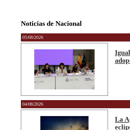
Noticias de Nacional
05/08/2026
Igua
adopt
04/08/2026
La A
eclip