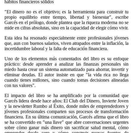
hábitos financieros sólidos
"El dinero no es el objetivo; es la herramienta para construir tu
propio equilibrio entre tiempo, libertad y bienestar", escribe
Garcés en el prólogo, donde plantea que la riqueza moderna no se
mide en cifras absolutas, sino en la capacidad de elegir cómo vivir.
Esta idea ha resonado especialmente entre profesionales jóvenes
que, aun con buenos salarios, viven atrapados entre la inflación, la
incertidumbre laboral y la falta de educación financiera.
Uno de los elementos más comentados del libro es su enfoque
práctico: desde aprender a analizar las finanzas personales sin
miedo hasta crear un sistema automatizado para ahorrar, invertir y
eliminar deudas. El autor insiste en que "la vida rica no llega
cuando tienes millones, sino cuando tomas decisiones alineadas
con tus valores".
El impacto del libro se ha amplificado por la comunidad que
Garcés lidera desde hace años: El Club del Dinero, Invierte Joven
y la newsletter Rumbo al Éxito, donde miles de emprendedores y
jóvenes profesionales comparten sus procesos de transformación
financiera. En su última comunicación, Garcés afirma que el libro
se ha convertido en "una llave" que abre conversaciones urgentes
sobre cómo ganar más dinero sin sacrificar salud mental, cómo
emprender desde cero y cómo construir nuevas fuentes de