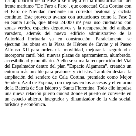
La aprobación de la Fase 4 se integra en la transformación del
frente marítimo "De Faro a Faro", que conectará Cala Cortina con
el Faro de Navidad mediante un corredor peatonal y ciclista
continuo. Este proyecto avanza con actuaciones como la Fase 2
en Santa Lucía, que libera 24.000 m² para uso ciudadano con
zonas verdes, espacios deportivos y la recuperación del antiguo
varadero, además del nuevo edificio administrativo de la
Autoridad Portuaria ya en construcción. Paralelamente, se
ejecutan las obras en la Plaza de Héroes de Cavite y el Paseo
Alfonso XII para ordenar la movilidad, mejorar la seguridad e
incorporar carril bici, nuevas plazas de aparcamiento, alumbrado,
accesibilidad y mobiliario. A ello se suma la recuperación del Vial
del Espalmador dentro del plan "Espacio Algameca", creando un
entorno más amable para peatones y ciclistas. También destaca la
ampliación del sendero de Cala Cortina, premiado como Mejor
Sendero Azul de España, con mejoras en los accesos y el entorno
de la Batería de San Isidoro y Santa Florentina. Todo ello impulsa
una nueva relación puerto-ciudad donde el puerto se convierte en
un espacio abierto, integrador y dinamizador de la vida social,
turística y económica.